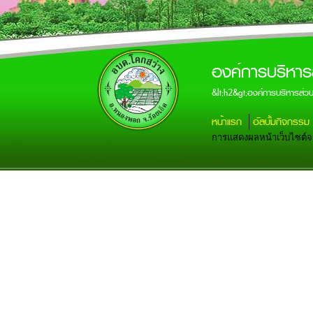
องค์การบริหาร
&lt;h2&gt;องค์การบริหารส่
หน้าแรก
อัลบั้มกิจกรรม
การแสดงผลหน้าเว็บไซต์จะส