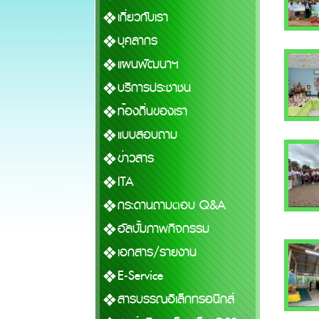
เกี่ยวกับเรา
บุคลากร
แผนพัฒนาฯ
บริการประชาชน
ท้องถิ่นของเรา
แบบสอบถาม
ข่าวสาร
ITA
กระดานถามตอบ Q&A
อัลบั้มภาพกิจกรรม
เอกสาร/รายงาน
E-Service
สารบรรณอิเล็กทรอนิกส์