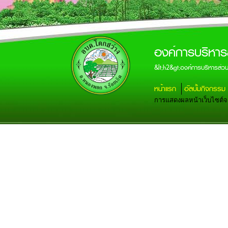
องค์การบริหาร
&lt;h2&gt;องค์การบริหารส่
หน้าแรก
อัลบั้มกิจกรรม
การแสดงผลหน้าเว็บไซต์จะส